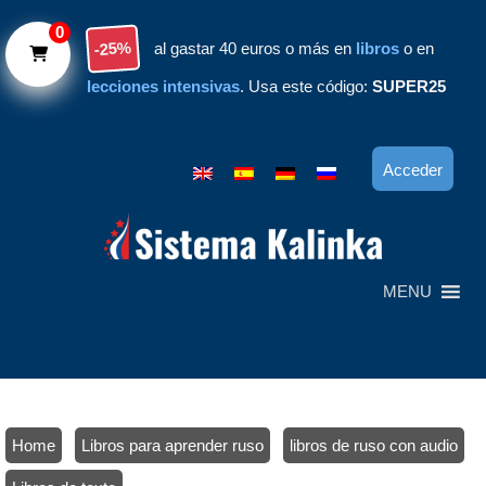
Skip to main content
0
-25%
al gastar 40 euros o más en
libros
o en
lecciones intensivas
. Usa este código:
SUPER25
Acceder
MENU
Home
/
Libros para aprender ruso
/
libros de ruso con audio
/