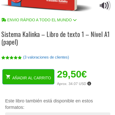
ENVIO RÁPIDO A TODO EL MUNDO
Sistema Kalinka – Libro de texto 1 – Nivel A1
(papel)
(
3
valoraciones de clientes)
Valorado
3
con
5.00
29,50
€
de 5 en
base a
AÑADIR AL CARRITO
valoracione
Sistema
s de
Aprox. 34.07 USD
Kalinka
clientes
-
Libro
Este libro también está disponible en estos
de
texto
formatos:
1