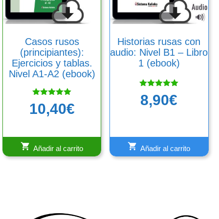
Casos rusos
Historias rusas con
(principiantes):
audio: Nivel B1 – Libro
Ejercicios y tablas.
1 (ebook)
Nivel A1-A2 (ebook)
Valorado
8,90
€
con
Valorado
10,40
€
5.00
con
de 5
5.00
de 5
Añadir al carrito
Añadir al carrito