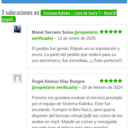
3 valoraciones en
Sistema Kalinka – Libro de texto 1 – Nivel A1
(papel)
Manel Serrano Soisa
(propietario
Valorado
verificado)
–
12 de enero de 2026
con
5
de 5
El pedido fue genial. Rápido en su tramitación y
envío. La parte del pedido que realicé para su
uso electrónico, fue inmediata. ¡¡¡Todo perfecto!!!
Ángel Alonso Díaz Burgos
Valorado
(propietario verificado)
–
28 de febrero de 2024
con
5
de 5
Primero me gustaría evaluar el servicio prestado
por el equipo de Sistema Kalinka. Este fue
excelente. Compré el libro físico, pero quería
disponer del formato virtual (pdf) así como de los
audios en mp3. Mandé un correo y enseguida
me indicaron el enlace para descargarlos.