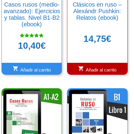
Casos rusos (medio-
Clásicos en ruso –
avanzado): Ejercicios
Alexándr Pushkin:
y tablas. Nivel B1-B2
Relatos (ebook)
(ebook)
14,75
€
Valorado
10,40
€
con
5.00
de 5
Añadir al carrito
Añadir al carrito