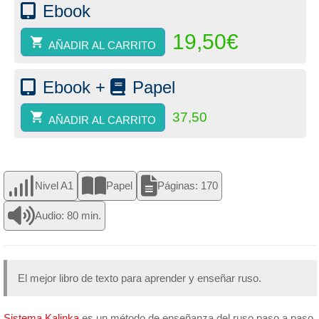
-
Ebook
Nivel
A1
19,50
€
AÑADIR AL CARRITO
(papel)
cantidad
Ebook +
Papel
37,50
AÑADIR AL CARRITO
Nivel A1
Papel
Páginas: 170
Audio: 80 min.
El mejor libro de texto para aprender y enseñar ruso.
Sistema Kalinka
es un método de enseñanza del ruso paso a paso.