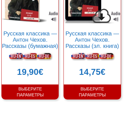
можно
можно
выбрать
выбрать
на
на
странице
странице
товара.
товара.
Русская классика —
Русская классика —
Антон Чехов.
Антон Чехов.
Рассказы (бумажная)
Рассказы (эл. книга)
RU-EN
RU-ES
RU-DE
RU-EN
RU-ES
RU-DE
19,90
€
14,75
€
ВЫБЕРИТЕ
ВЫБЕРИТЕ
ПАРАМЕТРЫ
ПАРАМЕТРЫ