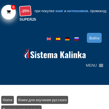
Skip to main content
0
-25%
при покупке
книг
и
интенсивов
. промокод:
SUPER25
Войти
MENU
Home
/
Книги для изучения русского
/