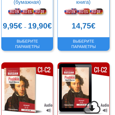
(бумажная)
книга)
RU-EN
RU-ES
RU-DE
RU-EN
RU-ES
RU-DE
Диапазон
9,95
€
19,90
€
14,75
€
–
цен:
9,95€
–
ВЫБЕРИТЕ
ВЫБЕРИТЕ
19,90€
ПАРАМЕТРЫ
ПАРАМЕТРЫ
Этот
Этот
товар
товар
имеет
имеет
несколько
несколько
вариаций.
вариаций.
Опции
Опции
можно
можно
выбрать
выбрать
на
на
странице
странице