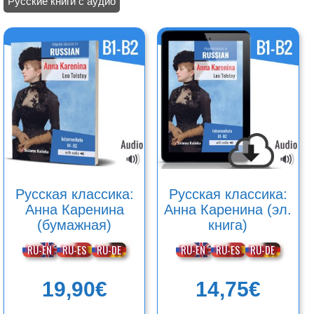
Русские книги с аудио
/ Классики
Этот
Этот
товар
товар
имеет
имеет
несколько
несколько
вариаций.
вариаций.
Опции
Опции
можно
можно
выбрать
выбрать
на
на
странице
странице
товара.
товара.
Русская классика:
Русская классика:
Анна Каренина
Анна Каренина (эл.
(бумажная)
книга)
RU-EN
RU-ES
RU-DE
RU-EN
RU-ES
RU-DE
19,90
€
14,75
€