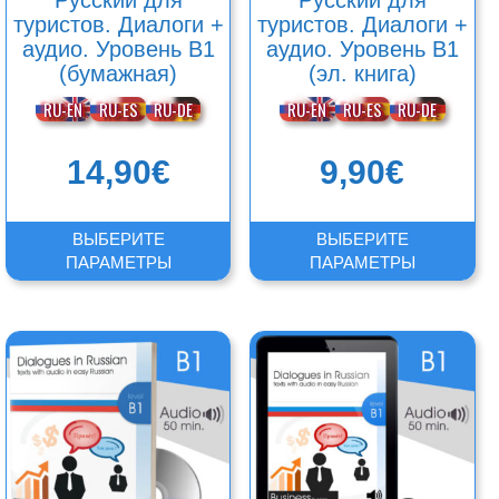
Русский для
Русский для
туристов. Диалоги +
туристов. Диалоги +
аудио. Уровень B1
аудио. Уровень B1
(бумажная)
(эл. книга)
RU-EN
RU-ES
RU-DE
RU-EN
RU-ES
RU-DE
14,90
€
9,90
€
ВЫБЕРИТЕ
ВЫБЕРИТЕ
ПАРАМЕТРЫ
ПАРАМЕТРЫ
Этот
Этот
товар
товар
имеет
имеет
несколько
несколько
вариаций.
вариаций.
Опции
Опции
можно
можно