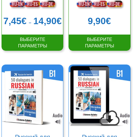
RU-EN
RU-ES
RU-DE
RU-EN
RU-ES
RU-DE
Диапазон
7,45
€
14,90
€
9,90
€
–
цен:
7,45€
–
ВЫБЕРИТЕ
ВЫБЕРИТЕ
14,90€
ПАРАМЕТРЫ
ПАРАМЕТРЫ
Этот
Этот
товар
товар
имеет
имеет
несколько
несколько
вариаций.
вариаций.
Опции
Опции
можно
можно
выбрать
выбрать
на
на
странице
странице
товара.
товара.