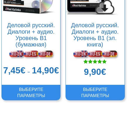
выбрать
выбрать
на
на
странице
странице
товара.
товара.
Деловой русский.
Деловой русский.
Диалоги + аудио.
Диалоги + аудио.
Уровень B1
Уровень B1 (эл.
(бумажная)
книга)
RU-EN
RU-ES
RU-DE
RU-EN
RU-ES
RU-DE
Диапазон
7,45
€
14,90
€
Оценка
9,90
€
–
5.00
цен:
из 5
7,45€
–
ВЫБЕРИТЕ
ВЫБЕРИТЕ
14,90€
ПАРАМЕТРЫ
ПАРАМЕТРЫ