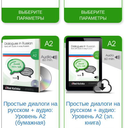
ВЫБЕРИТЕ
ВЫБЕРИТЕ
ПАРАМЕТРЫ
ПАРАМЕТРЫ
Этот
Этот
товар
товар
имеет
имеет
несколько
несколько
вариаций.
вариаций.
Опции
Опции
можно
можно
выбрать
выбрать
на
на
странице
странице
товара.
товара.
Простые диалоги на
Простые диалоги на
русском + аудио:
русском + аудио:
Уровень A2
Уровень A2 (эл.
(бумажная)
книга)