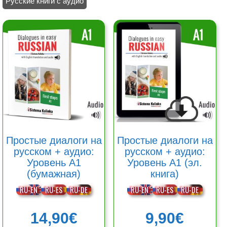
Русские книги с аудио
/ Диалоги
Этот
Этот
товар
товар
имеет
имеет
несколько
несколько
вариаций.
вариаций.
Опции
Опции
можно
можно
выбрать
выбрать
на
на
странице
странице
товара.
товара.
Простые диалоги на
Простые диалоги на
русском + аудио:
русском + аудио:
Уровень A1
Уровень A1 (эл.
(бумажная)
книга)
RU-EN
RU-ES
RU-DE
RU-EN
RU-ES
RU-DE
14,90
€
9,90
€