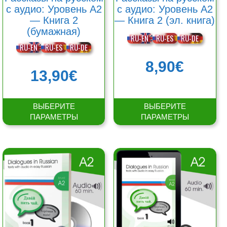
с аудио: Уровень А2
с аудио: Уровень А2
— Книга 2
— Книга 2 (эл. книга)
(бумажная)
RU-EN
RU-ES
RU-DE
RU-EN
RU-ES
RU-DE
8,90
€
13,90
€
ВЫБЕРИТЕ
ВЫБЕРИТЕ
ПАРАМЕТРЫ
ПАРАМЕТРЫ
Этот
Этот
товар
товар
имеет
имеет
несколько
несколько
вариаций.
вариаций.
Опции
Опции
можно
можно