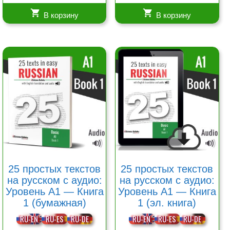
В корзину
В корзину
Этот
Этот
товар
товар
имеет
имеет
несколько
несколько
вариаций.
вариаций.
Опции
Опции
можно
можно
выбрать
выбрать
на
на
странице
странице
товара.
товара.
25 простых текстов
25 простых текстов
на русском с аудио:
на русском с аудио:
Уровень A1 — Книга
Уровень A1 — Книга
1 (бумажная)
1 (эл. книга)
RU-EN
RU-ES
RU-DE
RU-EN
RU-ES
RU-DE