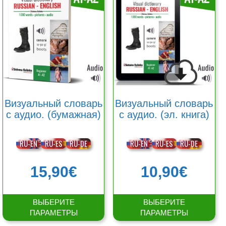
имеет
имеет
несколько
несколько
вариаций.
вариаций.
Опции
Опции
можно
можно
выбрать
выбрать
на
на
странице
странице
товара.
товара.
Визуальный словарь
Визуальный словарь
с аудио. (бумажная)
с аудио. (эл. книга)
RU-EN
RU-ES
RU-DE
RU-EN
RU-ES
RU-DE
15,90
€
10,90
€
ВЫБЕРИТЕ
ВЫБЕРИТЕ
ПАРАМЕТРЫ
ПАРАМЕТРЫ