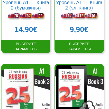
Уровень A1 — Книга
Уровень A1 — Книга
2 (бумажная)
2 (эл. книга)
RU-EN
RU-ES
RU-DE
RU-EN
RU-ES
RU-DE
14,90
€
9,90
€
ВЫБЕРИТЕ
ВЫБЕРИТЕ
ПАРАМЕТРЫ
ПАРАМЕТРЫ
Этот
Этот
товар
товар
имеет
имеет
несколько
несколько
вариаций.
вариаций.
Опции
Опции
можно
можно
выбрать
выбрать
на
на