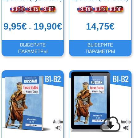
RU-EN
RU-ES
RU-DE
RU-EN
RU-ES
RU-DE
Диапазон
9,95
€
19,90
€
14,75
€
–
цен:
9,95€
–
ВЫБЕРИТЕ
ВЫБЕРИТЕ
19,90€
ПАРАМЕТРЫ
ПАРАМЕТРЫ
Этот
Этот
товар
товар
имеет
имеет
несколько
несколько
вариаций.
вариаций.
Опции
Опции
можно
можно
выбрать
выбрать
на
на
странице
странице