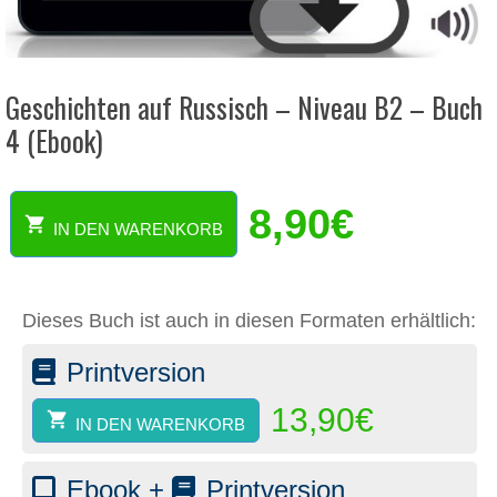
Geschichten auf Russisch – Niveau B2 – Buch
4 (Ebook)
8,90
€
IN DEN WARENKORB
Geschichten
auf
Russisch
-
Dieses Buch ist auch in diesen Formaten erhältlich:
Niveau
B2
Printversion
-
Buch
13,90
€
4
IN DEN WARENKORB
(Ebook)
Menge
Ebook +
Printversion