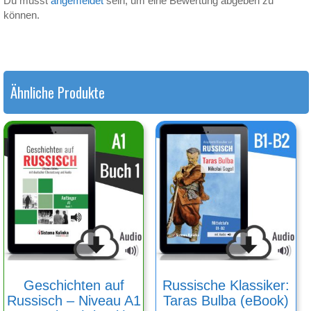
Du musst
angemeldet
sein, um eine Bewertung abgeben zu
können.
Ähnliche Produkte
Geschichten auf
Russische Klassiker:
Russisch – Niveau A1
Taras Bulba (eBook)