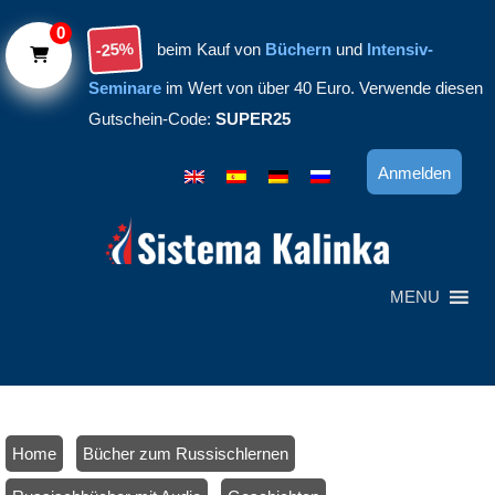
Skip to main content
0
-25%
beim Kauf von
Büchern
und
Intensiv-
Seminare
im Wert von über 40 Euro. Verwende diesen
Gutschein-Code:
SUPER25
Anmelden
MENU
Home
/
Bücher zum Russischlernen
/