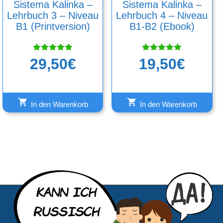
Sistema Kalinka –
Sistema Kalinka –
Lehrbuch 3 – Niveau
Lehrbuch 4 – Niveau
B1 (Printversion)
B1-B2 (Ebook)
Bewertet
Bewertet
29,50
€
19,50
€
mit
mit
5.00
5.00
von 5
von 5
In den Warenkorb
In den Warenkorb