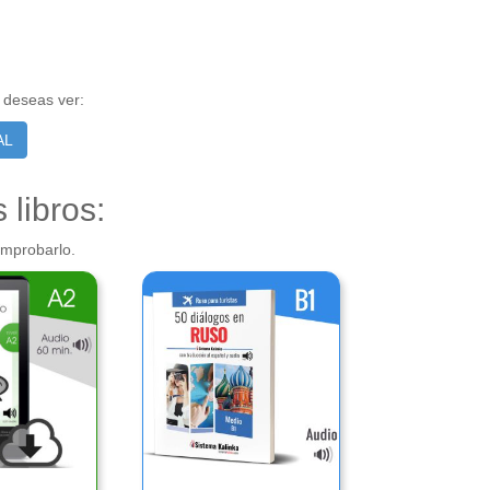
e deseas ver:
AL
libros:
omprobarlo.