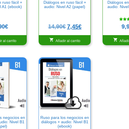
 ruso fácil +
Diálogos en ruso fácil +
Diálogos en 
l A1 (ebook)
audio: Nivel A2 (papel)
audio: Nive
Valora
El
El
9,
90
€
14,90
€
7,45
€
con
5.00
precio
precio
de 5
original
actual
r al carrito
Añadir al carrito
Añadir
era:
es:
14,90€.
7,45€.
s negocios en
Ruso para los negocios en
udio: Nivel B1
diálogos + audio: Nivel B1
pel)
(ebook)