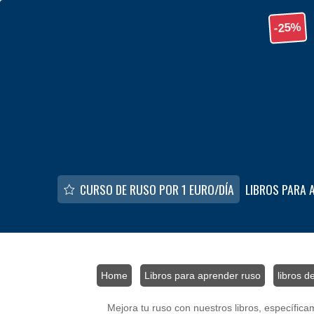
Skip to main content
-25%
CURSO DE RUSO POR 1 EURO/DÍA
LIBROS PARA 
Home
/
Libros para aprender ruso
/
libros d
Mejora tu ruso con nuestros libros, específic