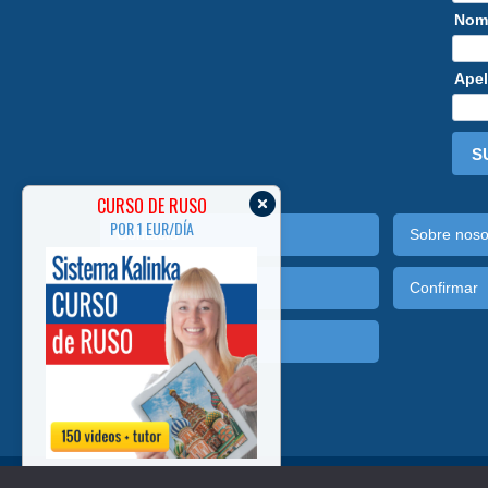
Nom
Apel
S
CURSO DE RUSO
POR 1 EUR/DÍA
Contacto
Sobre noso
Mi cuenta
Confirmar
Colaboración
MÁS INFO