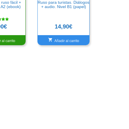
ruso fácil +
Ruso para turistas. Diálogos
l A2 (ebook)
+ audio. Nivel B1 (papel)
do
90
€
14,90
€
 al carrito
Añadir al carrito