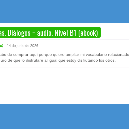
as. Diálogos + audio. Nivel B1 (ebook)
do)
–
14 de junio de 2026
acabo de comprar aquí porque quiero ampliar mi vocabulario relacionado
ro de que lo disfrutaré al igual que estoy disfrutando los otros.