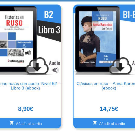
rias rusas con audio: Nivel B2 –
Clásicos en ruso – Anna Kare
Libro 3 (ebook)
(ebook)
8,90
€
14,75
€
Añadir al carrito
Añadir al carrito