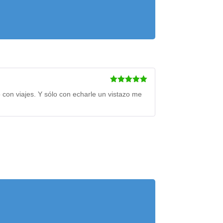
Valorado
 con viajes. Y sólo con echarle un vistazo me
con
5
de 5