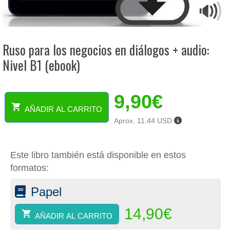
Ruso para los negocios en diálogos + audio:
Nivel B1 (ebook)
9,90
€
AÑADIR AL CARRITO
Ruso
Aprox. 11.44 USD
para
los
negocios
Este libro también está disponible en estos
en
diálogos
formatos:
+
audio:
Papel
Nivel
B1
14,90
€
AÑADIR AL CARRITO
(ebook)