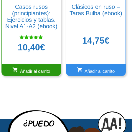
Casos rusos
Clásicos en ruso –
(principiantes):
Taras Bulba (ebook)
Ejercicios y tablas.
Nivel A1-A2 (ebook)
14,75
€
Valorado
10,40
€
con
5.00
de 5
Añadir al carrito
Añadir al carrito