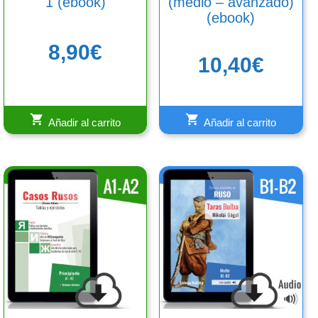
1 (ebook)
(medio – avanzado)
(ebook)
8,90
€
10,40
€
Añadir al carrito
Añadir al carrito