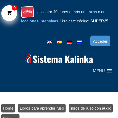
Skip to main content
0
-25%
al gastar 40 euros o más en
libros
o en
lecciones intensivas
. Usa este código:
SUPER25
Acceder
MENU
Home
/
Libros para aprender ruso
/
libros de ruso con audio
/