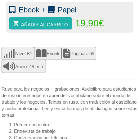
cantidad
Ebook +
Papel
19,90
€
AÑADIR AL CARRITO
Nivel B1
Ebook
Páginas: 69
Audio: 49 min.
Ruso para los negocios + grabaciones. Audiolibro para estudiantes
de ruso interesados en aprender vocabulario sobre el mundo del
trabajo y los negocios. Textos en ruso, con traducción al castellano
y audio profesional. Lee y escucha más de 50 diálogos sobre estos
temas:
Primer encuentro
Entrevista de trabajo
Conversación por teléfono