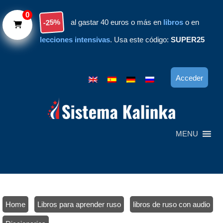
Skip to main content
0
-25%
al gastar 40 euros o más en
libros
o en
lecciones intensivas
. Usa este código:
SUPER25
Acceder
MENU
Home
/
Libros para aprender ruso
/
libros de ruso con audio
/