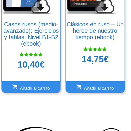
Casos rusos (medio-
Clásicos en ruso – Un
avanzado): Ejercicios
héroe de nuestro
y tablas. Nivel B1-B2
tiempo (ebook)
(ebook)
Valorado
14,75
€
con
Valorado
10,40
€
5.00
con
de 5
5.00
de 5
Añadir al carrito
Añadir al carrito