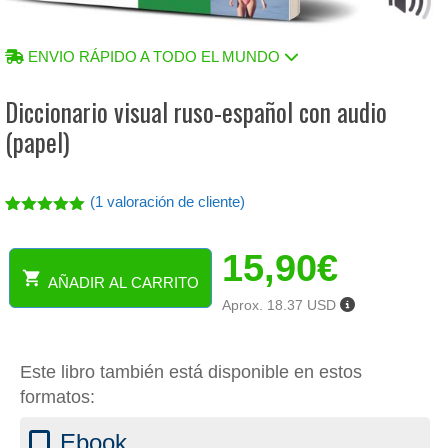
ENVIO RÁPIDO A TODO EL MUNDO
Diccionario visual ruso-español con audio
(papel)
(
1
valoración de cliente)
Valorado
1
con
5.00
15,90
€
de 5 en
base a
AÑADIR AL CARRITO
valoración
Diccionario
de un
Aprox. 18.37 USD
visual
cliente
ruso-
español
Este libro también está disponible en estos
con
audio
formatos:
(papel)
cantidad
Ebook